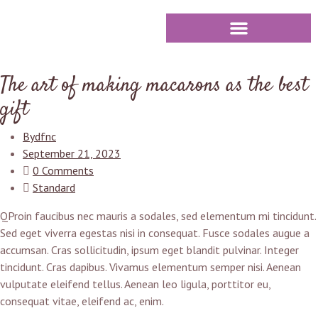
The art of making macarons as the best
gift
By
dfnc
September 21, 2023
0 Comments
Standard
Q
Proin faucibus nec mauris a sodales, sed elementum mi tincidunt.
Sed eget viverra egestas nisi in consequat. Fusce sodales augue a
accumsan. Cras sollicitudin, ipsum eget blandit pulvinar. Integer
tincidunt. Cras dapibus. Vivamus elementum semper nisi. Aenean
vulputate eleifend tellus. Aenean leo ligula, porttitor eu,
consequat vitae, eleifend ac, enim.