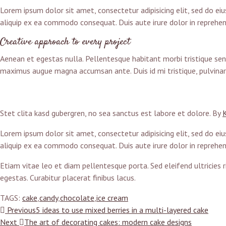
Lorem ipsum dolor sit amet, consectetur adipisicing elit, sed do e
aliquip ex ea commodo consequat. Duis aute irure dolor in reprehend
Creative approach to every project
Aenean et egestas nulla. Pellentesque habitant morbi tristique sene
maximus augue magna accumsan ante. Duis id mi tristique, pulvinar 
Stet clita kasd gubergren, no sea sanctus est labore et dolore. By
Lorem ipsum dolor sit amet, consectetur adipisicing elit, sed do e
aliquip ex ea commodo consequat. Duis aute irure dolor in reprehend
Etiam vitae leo et diam pellentesque porta. Sed eleifend ultricie
egestas. Curabitur placerat finibus lacus.
TAGS:
cake
,
candy
,
chocolate
,
ice cream
Previous
5 ideas to use mixed berries in a multi-layered cake
Next
The art of decorating cakes: modern cake designs