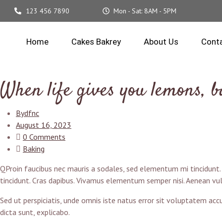
123 456 7890
Mon - Sat: 8AM - 5PM
Home
Cakes Bakrey
About Us
Cont
When life gives you lemons, b
By
dfnc
August 16, 2023
0 Comments
Baking
Q
Proin faucibus nec mauris a sodales, sed elementum mi tincidunt. 
tincidunt. Cras dapibus. Vivamus elementum semper nisi. Aenean vulp
Sed ut perspiciatis, unde omnis iste natus error sit voluptatem ac
dicta sunt, explicabo.