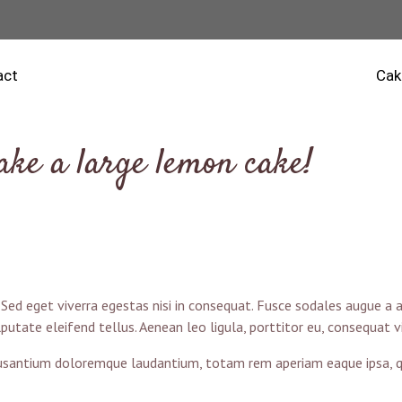
act
Cak
ake a large lemon cake!
Sed eget viverra egestas nisi in consequat. Fusce sodales augue a ac
utate eleifend tellus. Aenean leo ligula, porttitor eu, consequat vi
cusantium doloremque laudantium, totam rem aperiam eaque ipsa, qua