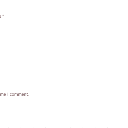
ed
*
time I comment.